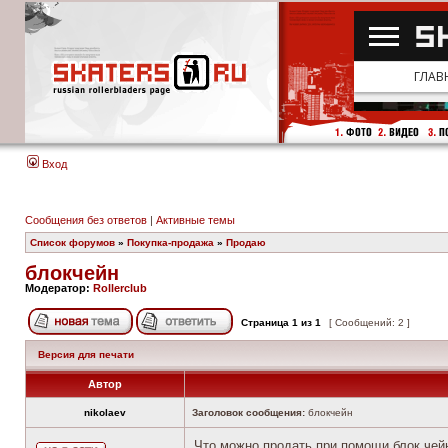
Вход
Сообщения без ответов
|
Активные темы
Список форумов
»
Покупка-продажа
»
Продаю
блокчейн
Модератор:
Rollerclub
Страница
1
из
1
[ Сообщений: 2 ]
Версия для печати
Автор
nikolaev
Заголовок сообщения:
блокчейн
Что можно продать при помощи блок чей