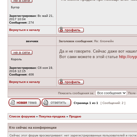
Бугор
Зарегистрирован:
Вс май 21,
2017 10:04
Сообщения:
274
Вернуться к началу
венчикк
Заголовок сообщения:
Re: блокчейн
Да и не говорите. Сейчас даже вот наш
Вот сами можете в этой статье
http://cry
Король
Зарегистрирован:
Сб ноя 19,
2016 12:15
Сообщения:
406
Вернуться к началу
Показать сообщения за:
Поле 
Страница
1
из
1
[ Сообщений: 2 ]
Список форумов
»
Покупка-продажа
»
Продаю
Кто сейчас на конференции
Сейчас этот форум просматривают: нет зарегистрированных пользователей и гости: