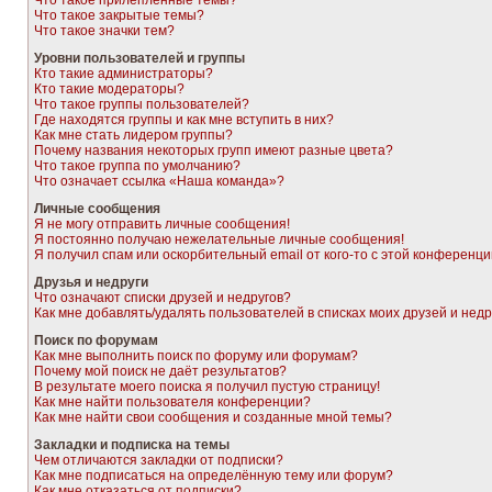
Что такое прилепленные темы?
Что такое закрытые темы?
Что такое значки тем?
Уровни пользователей и группы
Кто такие администраторы?
Кто такие модераторы?
Что такое группы пользователей?
Где находятся группы и как мне вступить в них?
Как мне стать лидером группы?
Почему названия некоторых групп имеют разные цвета?
Что такое группа по умолчанию?
Что означает ссылка «Наша команда»?
Личные сообщения
Я не могу отправить личные сообщения!
Я постоянно получаю нежелательные личные сообщения!
Я получил спам или оскорбительный email от кого-то с этой конференци
Друзья и недруги
Что означают списки друзей и недругов?
Как мне добавлять/удалять пользователей в списках моих друзей и недр
Поиск по форумам
Как мне выполнить поиск по форуму или форумам?
Почему мой поиск не даёт результатов?
В результате моего поиска я получил пустую страницу!
Как мне найти пользователя конференции?
Как мне найти свои сообщения и созданные мной темы?
Закладки и подписка на темы
Чем отличаются закладки от подписки?
Как мне подписаться на определённую тему или форум?
Как мне отказаться от подписки?