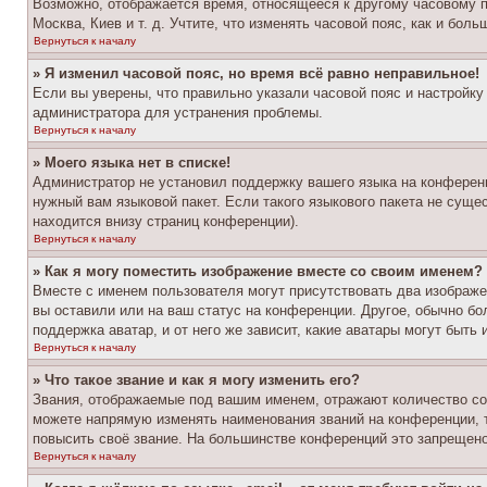
Возможно, отображается время, относящееся к другому часовому поя
Москва, Киев и т. д. Учтите, что изменять часовой пояс, как и бо
Вернуться к началу
» Я изменил часовой пояс, но время всё равно неправильное!
Если вы уверены, что правильно указали часовой пояс и настройку
администратора для устранения проблемы.
Вернуться к началу
» Моего языка нет в списке!
Администратор не установил поддержку вашего языка на конференц
нужный вам языковой пакет. Если такого языкового пакета не сущ
находится внизу страниц конференции).
Вернуться к началу
» Как я могу поместить изображение вместе со своим именем?
Вместе с именем пользователя могут присутствовать два изображен
вы оставили или на ваш статус на конференции. Другое, обычно бо
поддержка аватар, и от него же зависит, какие аватары могут быт
Вернуться к началу
» Что такое звание и как я могу изменить его?
Звания, отображаемые под вашим именем, отражают количество с
можете напрямую изменять наименования званий на конференции, 
повысить своё звание. На большинстве конференций это запрещено
Вернуться к началу