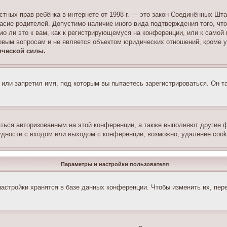
 частных прав ребёнка в интернете от 1998 г. — это закон Соединённых 
асие родителей. Допустимо наличие иного вида подтверждения того, чт
о ли это к вам, как к регистрирующемуся на конференции, или к самой
овым вопросам и не является объектом юридических отношений, кроме 
ической силы.
или запретил имя, под которым вы пытаетесь зарегистрироваться. Он т
аться авторизованным на этой конференции, а также выполняют другие ф
дности с входом или выходом с конференции, возможно, удаление cook
Параметры и настройки пользователя
астройки хранятся в базе данных конференции. Чтобы изменить их, пер