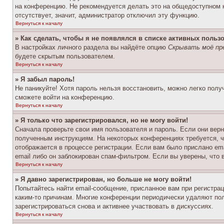
на конференцию. Не рекомендуется делать это на общедоступном ко
отсутствует, значит, администратор отключил эту функцию.
Вернуться к началу
» Как сделать, чтобы я не появлялся в списке активных польз
В настройках личного раздела вы найдёте опцию
Скрывать моё пр
будете скрытым пользователем.
Вернуться к началу
» Я забыл пароль!
Не паникуйте! Хотя пароль нельзя восстановить, можно легко пол
сможете войти на конференцию.
Вернуться к началу
» Я только что зарегистрировался, но не могу войти!
Сначала проверьте свои имя пользователя и пароль. Если они верн
полученным инструкциям. На некоторых конференциях требуется, 
отображается в процессе регистрации. Если вам было прислано em
email либо он заблокирован спам-фильтром. Если вы уверены, что 
Вернуться к началу
» Я давно зарегистрирован, но больше не могу войти!
Попытайтесь найти email-сообщение, присланное вам при регистрац
каким-то причинам. Многие конференции периодически удаляют по
зарегистрироваться снова и активнее участвовать в дискуссиях.
Вернуться к началу