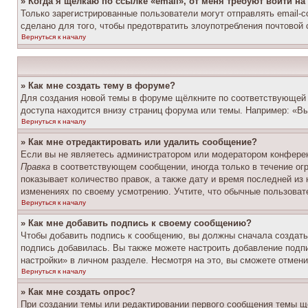
» Когда я щёлкаю по ссылке «email», от меня требуют войти н
Только зарегистрированные пользователи могут отправлять email-
сделано для того, чтобы предотвратить злоупотребления почтовой
Вернуться к началу
» Как мне создать тему в форуме?
Для создания новой темы в форуме щёлкните по соответствующей 
доступа находится внизу страниц форума или темы. Например: «Вы 
Вернуться к началу
» Как мне отредактировать или удалить сообщение?
Если вы не являетесь администратором или модератором конферен
Правка
в соответствующем сообщении, иногда только в течение огр
показывает количество правок, а также дату и время последней из
изменениях по своему усмотрению. Учтите, что обычные пользовате
Вернуться к началу
» Как мне добавить подпись к своему сообщению?
Чтобы добавить подпись к сообщению, вы должны сначала создать
подпись добавилась. Вы также можете настроить добавление под
настройки» в личном разделе. Несмотря на это, вы сможете отме
Вернуться к началу
» Как мне создать опрос?
При создании темы или редактировании первого сообщения темы щ