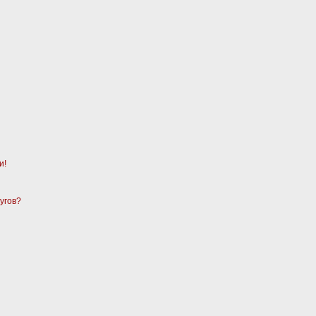
и!
угов?