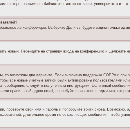
мпьютере, например в библиотеке, интернет-кафе, университете и т. д
ователей?
ебывание на конференции
. Выберите
Да
, и вы будете видны только адм
учить новый. Перейдите на страницу входа на конференцию и щёлкните 
ы, то возможны два варианта. Если включена поддержка COPPA и при ре
чтобы все новые учётные записи были активированы пользователями или
ail-сообщение, следуйте полученным инструкциям. Если email-сообщение
ввели правильный адрес email, попробуйте связаться с администратором
ии, проверьте свои имя и пароль и попробуйте войти снова. Возможно,
льзователей, длительное время не оставляющих сообщения, чтобы умен