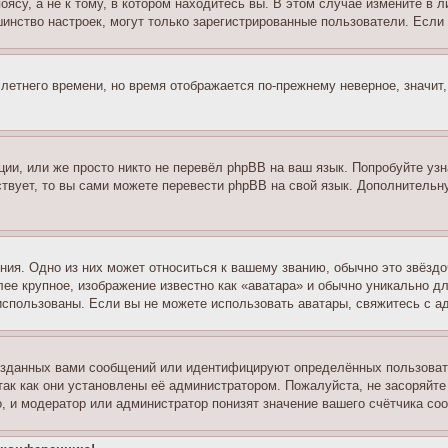
су, а не к тому, в котором находитесь вы. В этом случае измените в ли
льшинство настроек, могут только зарегистрированные пользователи. Есл
 летнего времени, но время отображается по-прежнему неверное, значит
ии, или же просто никто не перевёл phpBB на ваш язык. Попробуйте узн
ествует, то вы сами можете перевести phpBB на свой язык. Дополнител
ия. Одно из них может относиться к вашему званию, обычно это звёздо
лее крупное, изображение известно как «аватара» и обычно уникально д
ь использованы. Если вы не можете использовать аватары, свяжитесь с
озданных вами сообщений или идентифицируют определённых пользовате
так как они установлены её администратором. Пожалуйста, не засоряйт
, и модератор или администратор понизят значение вашего счётчика со