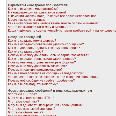
Параметры и настройки пользователя
Как мне изменить мои настройки?
На конференции неправильное время!
Я изменил часовой пояс, но время всё равно неправильное!
Моего языка нет в списке!
Как я могу поместить изображение вместе со своим именем?
Что такое звание и как я могу изменить его?
Когда я щёлкаю по ссылке «email», от меня требуют войти на конферен
Создание сообщений
Как мне создать тему в форуме?
Как мне отредактировать или удалить сообщение?
Как мне добавить подпись к своему сообщению?
Как мне создать опрос?
Почему я не могу добавить больше вариантов ответа?
Как мне отредактировать или удалить опрос?
Почему мне недоступны некоторые форумы?
Почему я не могу добавлять вложения?
Почему я получил предупреждение?
Как мне пожаловаться на сообщения модератору?
Что означает кнопка «Сохранить» при создании сообщения?
Почему моё сообщение требует одобрения?
Как мне вновь поднять мою тему?
Форматирование сообщений и типы создаваемых тем
Что такое BBCode?
Могу ли я использовать HTML?
Что такое смайлики?
Могу ли я добавлять изображения к сообщениям?
Что такое важные объявления?
Что такое объявления?