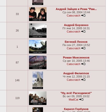
Андрей Зайцев и Рома "Рам...
Ср сен 08, 2004 13:44
33
Catscratch
Андрей Борзенко
Пт янв 14, 2005 16:31
26
Catscratch
Евгений Леонов
Пн сен 27, 2004 13:52
1
Catscratch
Роман Моисеенков
Ср авг 10, 2005 13:46
87
Catscratch
Андрей Филиппов
Чт янв 12, 2006 21:15
Catscratch
146
"Ну, всё! Расходимся!"
Вс окт 09, 2005 19:02
119
MadCat
Кирилл Горбунов