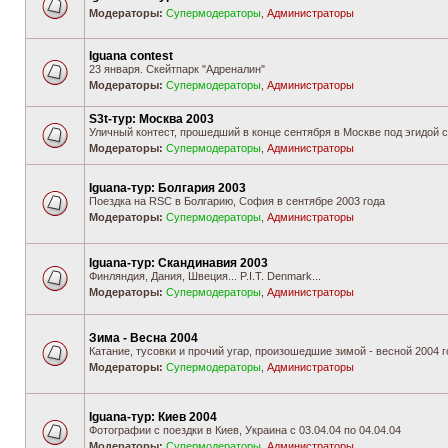
Модераторы:
Супермодераторы
,
Администраторы
Iguana contest
23 января. Скейтпарк "Адреналин"
Модераторы:
Супермодераторы
,
Администраторы
S3t-тур: Москва 2003
Уличный контест, прошедший в конце сентября в Москве под эгидой са
Модераторы:
Супермодераторы
,
Администраторы
Iguana-тур: Болгария 2003
Поездка на RSC в Болгарию, София в сентябре 2003 года
Модераторы:
Супермодераторы
,
Администраторы
Iguana-тур: Скандинавия 2003
Финляндия, Дания, Швеция... P.I.T. Denmark...
Модераторы:
Супермодераторы
,
Администраторы
Зима - Весна 2004
Катание, тусовки и прочий угар, произошедшие зимой - весной 2004 г
Модераторы:
Супермодераторы
,
Администраторы
Iguana-тур: Киев 2004
Фотографии с поездки в Киев, Украина с 03.04.04 по 04.04.04
Модераторы:
Супермодераторы
,
Администраторы