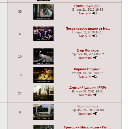
Руслан Сульдин.
Вт дек 21, 2010 19:56
39
Nasty-N
Показ нового видео от Iva...
Пт дек 03, 2010 15:15
6
Nasty-N
Егор Логинов
Ср фев 16, 2011 05:32
10
Rollerclub
Кирилл Галушко.
Вт дек 14, 2010 04:52
10
Nasty-N
Дмитрий Цаплин (FRP)
Вт май 31, 2011 14:33
27
Rollerclub
Egor Loginov
Ср май 25, 2011 04:08
9
Rollerclub
Григорий Михалицын - Fish...