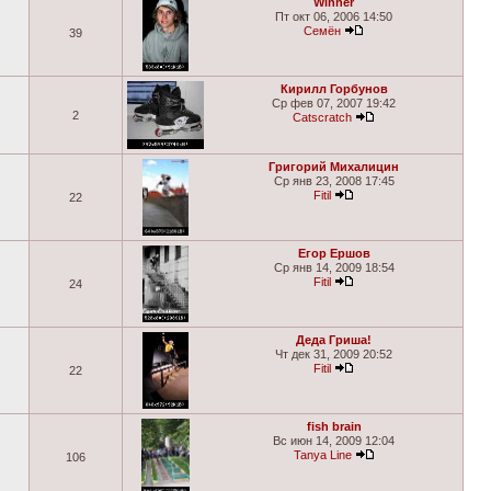
Winner
Пт окт 06, 2006 14:50
Семён
39
Кирилл Горбунов
Ср фев 07, 2007 19:42
2
Catscratch
Григорий Михалицин
Ср янв 23, 2008 17:45
Fitil
22
Егор Ершов
Ср янв 14, 2009 18:54
Fitil
24
Деда Гриша!
Чт дек 31, 2009 20:52
Fitil
22
fish brain
Вс июн 14, 2009 12:04
Tanya Line
106