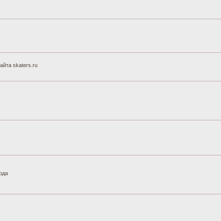
йта skaters.ru
ода