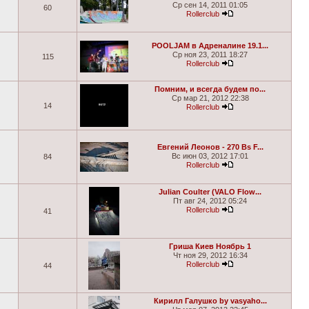
Ср сен 14, 2011 01:05
60
Rollerclub
POOLJAM в Адреналине 19.1...
Ср ноя 23, 2011 18:27
115
Rollerclub
Помним, и всегда будем по...
Ср мар 21, 2012 22:38
14
Rollerclub
Евгений Леонов - 270 Bs F...
Вс июн 03, 2012 17:01
84
Rollerclub
Julian Coulter (VALO Flow...
Пт авг 24, 2012 05:24
Rollerclub
41
Гриша Киев Ноябрь 1
Чт ноя 29, 2012 16:34
Rollerclub
44
Кирилл Галушко by vasyaho...