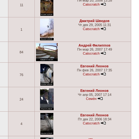
Пн мар 20, 2006 13:28
Catscratch
11
Дмитрий Шведов
Чт дек 29, 2005 11:31
Catscratch
1
Андрей Филиппов
Пн мар 26, 2007 17:49
84
Catscratch
Евгений Леонов
Пн фев 26, 2007 17:35
Catscratch
76
Евгений Леонов
Чт апр 05, 2007 17:14
Семён
24
Евгений Леонов
Пт дек 22, 2006 18:34
Catscratch
4