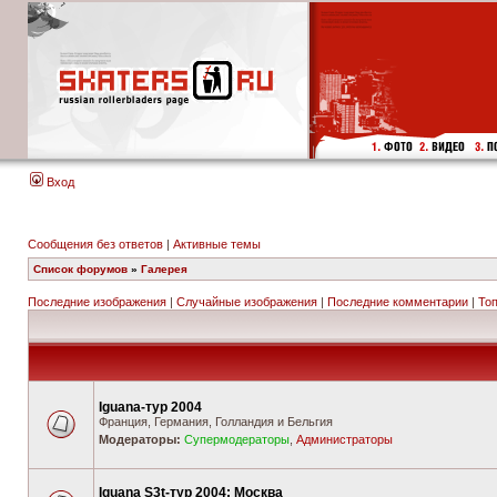
Вход
Сообщения без ответов
|
Активные темы
Список форумов
»
Галерея
Последние изображения
|
Случайные изображения
|
Последние комментарии
|
То
Iguana-тур 2004
Франция, Германия, Голландия и Бельгия
Модераторы:
Супермодераторы
,
Администраторы
Iguana S3t-тур 2004: Москва