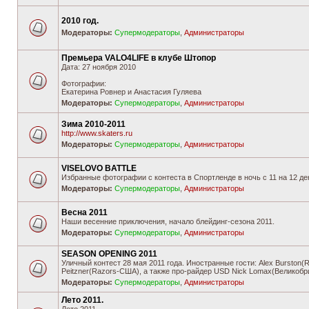
2010 год.
Модераторы:
Супермодераторы
,
Администраторы
Премьера VALO4LIFE в клубе Штопор
Дата: 27 ноября 2010
Фотографии:
Екатерина Ровнер и Анастасия Гуляева
Модераторы:
Супермодераторы
,
Администраторы
Зима 2010-2011
http://www.skaters.ru
Модераторы:
Супермодераторы
,
Администраторы
VISELOVO BATTLE
Избранные фотографии с контеста в Спортленде в ночь с 11 на 12 де
Модераторы:
Супермодераторы
,
Администраторы
Весна 2011
Наши весенние приключения, начало блейдинг-сезона 2011.
Модераторы:
Супермодераторы
,
Администраторы
SEASON OPENING 2011
Уличный контест 28 мая 2011 года. Иностранные гости: Alex Burston(R
Peitzner(Razors-США), а также про-райдер USD Nick Lomax(Великобр
Модераторы:
Супермодераторы
,
Администраторы
Лето 2011.