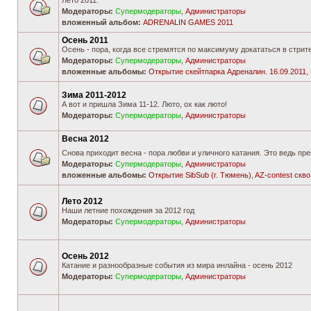
Лето 2011.
Модераторы:
Супермодераторы
,
Администраторы
вложенный альбом:
ADRENALIN GAMES 2011
Осень 2011
Осень - пора, когда все стремятся по максимуму докататься в стрите
Модераторы:
Супермодераторы
,
Администраторы
вложенные альбомы:
Открытие скейтпарка Адреналин. 16.09.2011
,
Зима 2011-2012
А вот и пришла Зима 11-12. Люто, ох как люто!
Модераторы:
Супермодераторы
,
Администраторы
Весна 2012
Снова приходит весна - пора любви и уличного катания. Это ведь пр
Модераторы:
Супермодераторы
,
Администраторы
вложенные альбомы:
Открытие SibSub (г. Тюмень)
,
AZ-contest скв
Лето 2012
Наши летние похождения за 2012 год
Модераторы:
Супермодераторы
,
Администраторы
Осень 2012
Катание и разнообразные события из мира инлайна - осень 2012
Модераторы:
Супермодераторы
,
Администраторы