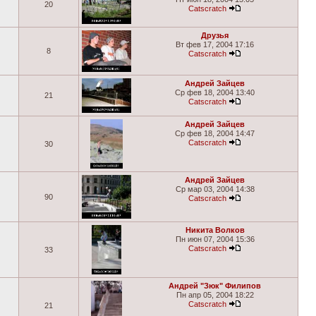
20
Catscratch
Друзья
Вт фев 17, 2004 17:16
8
Catscratch
Андрей Зайцев
Ср фев 18, 2004 13:40
21
Catscratch
Андрей Зайцев
Ср фев 18, 2004 14:47
Catscratch
30
Андрей Зайцев
Ср мар 03, 2004 14:38
90
Catscratch
Никита Волков
Пн июн 07, 2004 15:36
Catscratch
33
Андрей "Зюк" Филипов
Пн апр 05, 2004 18:22
Catscratch
21