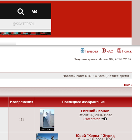
Галерея
FAQ
Поиск
Текущее время: Чт авг 06, 2026 22:09
Часовой пояс: UTC + 4 часа [ Летнее время ]
Поиск
Изображения
Последнее изображение
Евгений Леонов
Вт окт 26, 2004 15:32
Catscratch
111
Юрий "Хорват" Журид
Пт июн 18, 2004 15:05