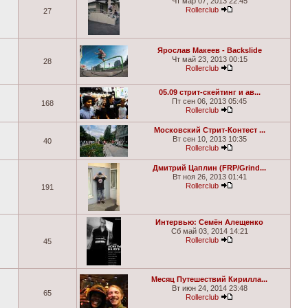
Чт мар 07, 2013 22:45
Rollerclub
27
Ярослав Макеев - Backslide
Чт май 23, 2013 00:15
28
Rollerclub
05.09 стрит-скейтинг и ав...
Пт сен 06, 2013 05:45
168
Rollerclub
Московский Стрит-Контест ...
Вт сен 10, 2013 10:35
40
Rollerclub
Дмитрий Цаплин (FRP/Grind...
Вт ноя 26, 2013 01:41
Rollerclub
191
Интервью: Семён Алещенко
Сб май 03, 2014 14:21
Rollerclub
45
Месяц Путешествий Кирилла...
Вт июн 24, 2014 23:48
65
Rollerclub