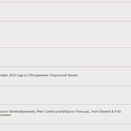
кабря 2010 года от Объединения Творческий Кризис.
azors-Великобритания), Piotr Combrzynski(Razors-Польша), Josh Glowicki & Fritz
итания)