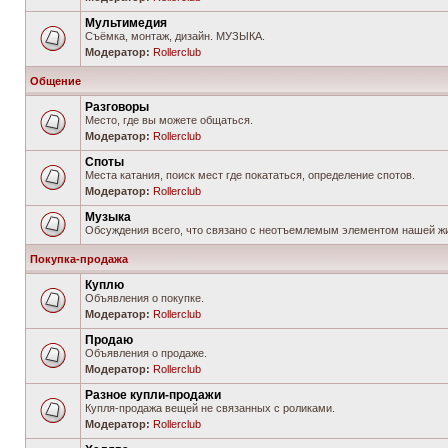
Мультимедия
Съёмка, монтаж, дизайн. МУЗЫКА.
Модератор:
Rollerclub
Общение
Разговоры
Место, где вы можете общаться.
Модератор:
Rollerclub
Споты
Места катания, поиск мест где покататься, определение спотов.
Модератор:
Rollerclub
Музыка
Обсуждения всего, что связано с неотъемлемым элементом нашей жи
Покупка-продажа
Куплю
Объявления о покупке.
Модератор:
Rollerclub
Продаю
Объявления о продаже.
Модератор:
Rollerclub
Разное купли-продажи
Купля-продажа вещей не связанных с роликами.
Модератор:
Rollerclub