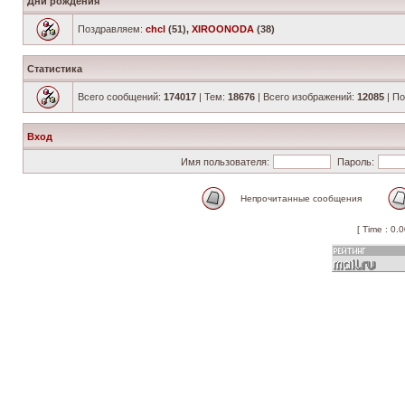
Дни рождения
Поздравляем:
chcl
(51),
XIROONODA
(38)
Статистика
Всего сообщений:
174017
| Тем:
18676
| Всего изображений:
12085
| П
Вход
Имя пользователя:
Пароль:
Непрочитанные сообщения
[ Time : 0.