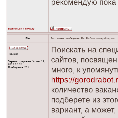
рекомендую пока 
Вернуться к началу
Birt
Заголовок сообщения:
Re: Работа копирайтером
Поискать на спец
Шишка
сайтов, посвящен
Зарегистрирован:
Чт окт 19,
2017 13:35
много, к упомяну
Сообщения:
217
https://gorodrabot.r
количество ваканс
подберете из это
вариант, а может,