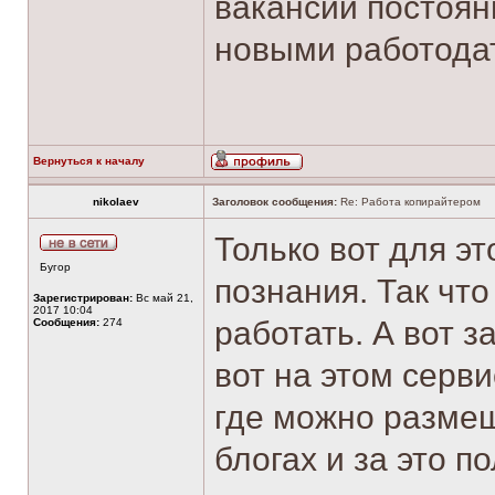
вакансий постоян
новыми работода
Вернуться к началу
nikolaev
Заголовок сообщения:
Re: Работа копирайтером
Только вот для э
Бугор
познания. Так что
Зарегистрирован:
Вс май 21,
2017 10:04
работать. А вот 
Сообщения:
274
вот на этом серв
где можно разме
блогах и за это п