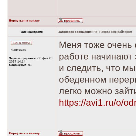
Вернуться к началу
александра98
Заголовок сообщения:
Re: Работа копирайтером
Меня тоже очень 
Фантомас
работе начинают 
Зарегистрирован:
Сб фев 25,
2017 14:14
и следить, что м
Сообщения:
51
обеденном переры
легко можно зайт
https://avi1.ru/o/o
Вернуться к началу