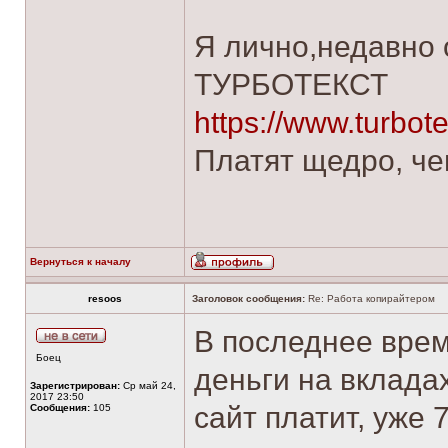
Я лично,недавно 
ТУРБОТЕКСТ
https://www.turbot
Платят щедро, че
Вернуться к началу
resoos
Заголовок сообщения:
Re: Работа копирайтером
В последнее врем
Боец
деньги на вклада
Зарегистрирован:
Ср май 24,
2017 23:50
сайт платит, уже 
Сообщения:
105