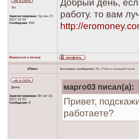
Добрый день, есл
Туз
работу. то вам лу
Зарегистрирован:
Ср сен 27,
2017 10:19
http://eromoney.co
Сообщения:
930
Вернуться к началу
UTaker
Заголовок сообщения:
Re: Работа копирайтером
марго03 писал(а):
Дрищ
Зарегистрирован:
Вт окт 10,
Привет, подскажи
2017 21:22
Сообщения:
8
работаете?