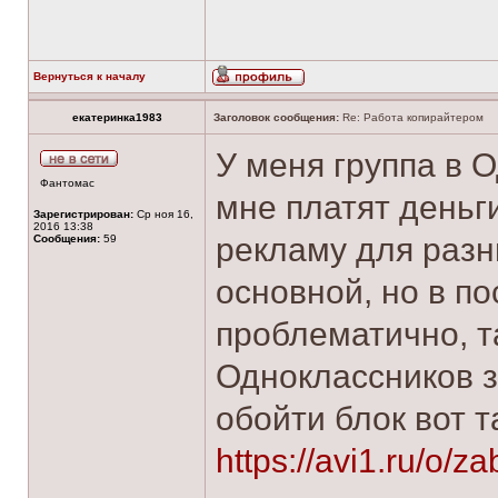
Вернуться к началу
екатеринка1983
Заголовок сообщения:
Re: Работа копирайтером
У меня группа в О
Фантомас
мне платят деньг
Зарегистрирован:
Ср ноя 16,
2016 13:38
рекламу для раз
Сообщения:
59
основной, но в п
проблематично, т
Одноклассников 
обойти блок вот 
https://avi1.ru/o/z