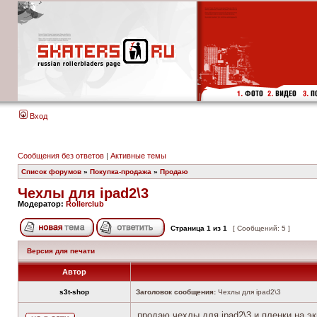
Вход
Сообщения без ответов
|
Активные темы
Список форумов
»
Покупка-продажа
»
Продаю
Чехлы для ipad2\3
Модератор:
Rollerclub
Страница
1
из
1
[ Сообщений: 5 ]
Версия для печати
Автор
s3t-shop
Заголовок сообщения:
Чехлы для ipad2\3
продаю чехлы для ipad2\3 и пленки на эк