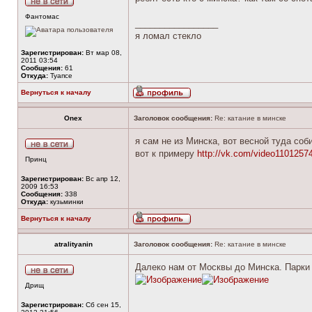
Фантомас
_________________
я ломал стекло
Зарегистрирован:
Вт мар 08,
2011 03:54
Сообщения:
61
Откуда:
Туапсе
Вернуться к началу
Onex
Заголовок сообщения:
Re: катание в минске
я сам не из Минска, вот весной туда соби
вот к примеру
http://vk.com/video110125
Принц
Зарегистрирован:
Вс апр 12,
2009 16:53
Сообщения:
338
Откуда:
кузьминки
Вернуться к началу
atralityanin
Заголовок сообщения:
Re: катание в минске
Далеко нам от Москвы до Минска. Парки т
Дрищ
Зарегистрирован:
Сб сен 15,