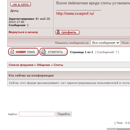
Возле библиотеки вроде споты установле
______________________
Дрищ
http://www.svarprof.ru/
Зарегистрирован:
Вт май 28,
2013 17:40
Сообщения:
1
Вернуться к началу
Показать сообщения за:
Поле 
Страница
1
из
1
[ Сообщений: 7 ]
Список форумов
»
Общение
»
Споты
Кто сейчас на конференции
Сейчас этот форум просматривают: нет зарегистрированных пользователей и гости:
Найти:
[ Time : 0.