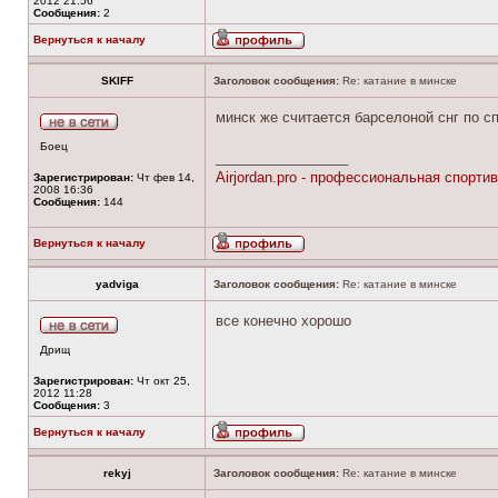
2012 21:56
Сообщения:
2
Вернуться к началу
SKIFF
Заголовок сообщения:
Re: катание в минске
минск же считается барселоной снг по сп
Боец
_________________
Airjordan.pro - профессиональная спортив
Зарегистрирован:
Чт фев 14,
2008 16:36
Сообщения:
144
Вернуться к началу
yadviga
Заголовок сообщения:
Re: катание в минске
все конечно хорошо
Дрищ
Зарегистрирован:
Чт окт 25,
2012 11:28
Сообщения:
3
Вернуться к началу
rekyj
Заголовок сообщения:
Re: катание в минске