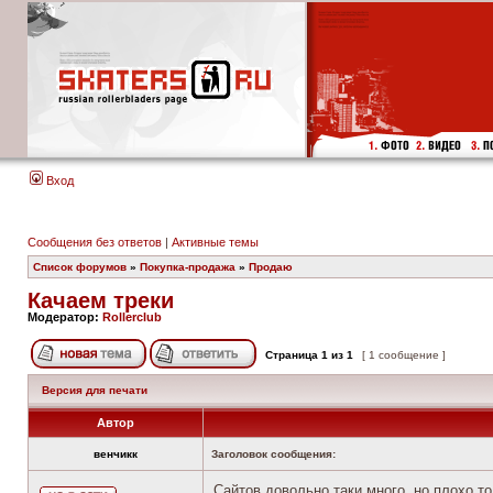
Вход
Сообщения без ответов
|
Активные темы
Список форумов
»
Покупка-продажа
»
Продаю
Качаем треки
Модератор:
Rollerclub
Страница
1
из
1
[ 1 сообщение ]
Версия для печати
Автор
венчикк
Заголовок сообщения:
Сайтов довольно таки много, но плохо то