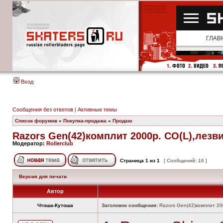
Вход
Сообщения без ответов
|
Активные темы
Список форумов
»
Покупка-продажа
»
Продаю
Razors Gen(42)комплит 2000р. CO(L),лезви
Модератор:
Rollerclub
Страница
1
из
1
[ Сообщений: 16 ]
Версия для печати
Автор
Чтоша-Кутоша
Заголовок сообщения:
Razors Gen(42)комплит 20