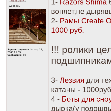
1-
Razors Shima
6
Шнобель
воняет,не дырявы
2-
Рамы Create O
1000 руб.
!!! ролики ц
Зарегистрирован:
Чт апр 24,
2008 21:55
Сообщения:
80
подшипниками)
3-
Лезвия
для тех
катаны - 1000руб
4 -
Боты для сно
дырка(у подошвы)