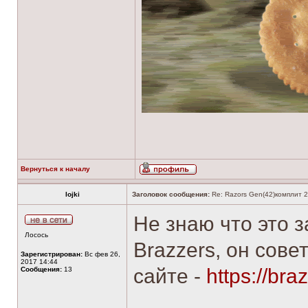
Вернуться к началу
lojki
Заголовок сообщения:
Re: Razors Gen(42)комплит 2
Не знаю что это з
Лосось
Brazzers, он сове
Зарегистрирован:
Вс фев 26,
2017 14:44
сайте -
https://br
Сообщения:
13