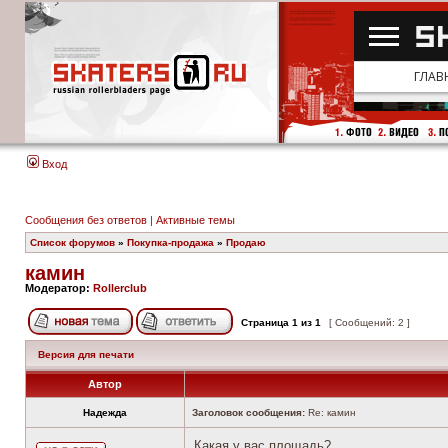
Вход
Сообщения без ответов
|
Активные темы
Список форумов
»
Покупка-продажа
»
Продаю
камин
Модератор:
Rollerclub
Страница
1
из
1
[ Сообщений: 2 ]
Версия для печати
Автор
Надежда
Заголовок сообщения:
Re: камин
Какая у вас площадь?