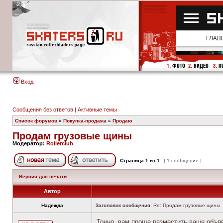
Вход
Сообщения без ответов
|
Активные темы
Список форумов
»
Покупка-продажа
»
Продаю
Продам грузовые щины
Модератор:
Rollerclub
Страница
1
из
1
[ 1 сообщение ]
Версия для печати
Автор
Надежда
Заголовок сообщения:
Re: Продам грузовые щины
Точно, вам проще разместить ваше объя