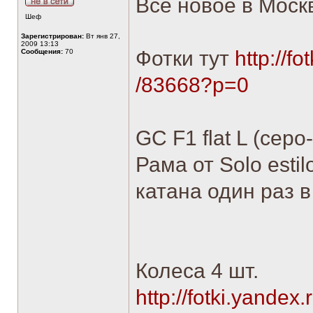
Все новое в Моск
Шеф
Зарегистрирован:
Вт янв 27,
2009 13:13
Фотки тут
http://fo
Сообщения:
70
/83668?p=0
GC F1 flat L (серо
Рама от Solo esti
катана один раз в
Колеса 4 шт.
http://fotki.yandex