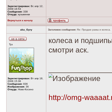
Зарегистрирован:
Вс апр 12,
2009 16:53
Сообщения:
338
Откуда:
кузьминки
Вернуться к началу
aka_Gyry
Заголовок сообщения:
Re: Продаю рамы и колеса.
колеса и подшипы
Туз
смотри аск.
______________
Зарегистрирован:
Вт апр 18,
2006 15:36
Сообщения:
836
Изображения:
36
Откуда:
Ново-Косино
http://omg-waaaat