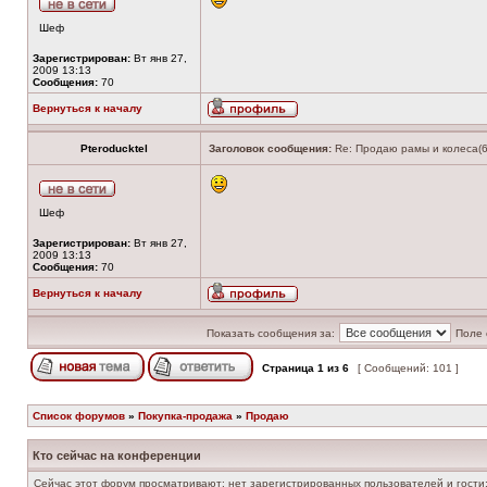
Шеф
Зарегистрирован:
Вт янв 27,
2009 13:13
Сообщения:
70
Вернуться к началу
Pteroducktel
Заголовок сообщения:
Re: Продаю рамы и колеса(6
Шеф
Зарегистрирован:
Вт янв 27,
2009 13:13
Сообщения:
70
Вернуться к началу
Показать сообщения за:
Поле 
Страница
1
из
6
[ Сообщений: 101 ]
Список форумов
»
Покупка-продажа
»
Продаю
Кто сейчас на конференции
Сейчас этот форум просматривают: нет зарегистрированных пользователей и гости: