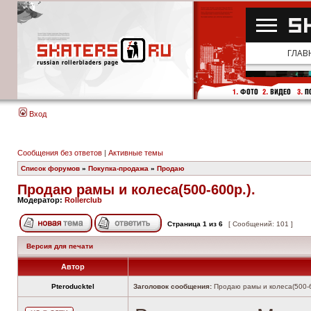
Вход
Сообщения без ответов
|
Активные темы
Список форумов
»
Покупка-продажа
»
Продаю
Продаю рамы и колеса(500-600р.).
Модератор:
Rollerclub
Страница
1
из
6
[ Сообщений: 101 ]
Версия для печати
Автор
Pteroducktel
Заголовок сообщения:
Продаю рамы и колеса(500-6