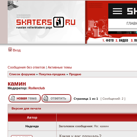
Вход
Сообщения без ответов
|
Активные темы
Список форумов
»
Покупка-продажа
»
Продаю
камин
Модератор:
Rollerclub
Страница
1
из
1
[ Сообщений: 2 ]
Версия для печати
Автор
Надежда
Заголовок сообщения:
Re: камин
Какая у вас площадь?