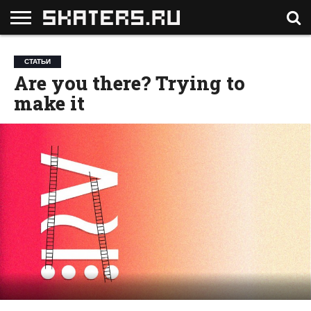
ГЛАВНАЯ
ВИДЕО
НОВОСТИ
ФОТОГРАФИИ
СОБЫТИЯ
СТАТЬИ
ЛИЦА
МУЗЫКА
ФОРУМ
СТАТЬИ
Are you there? Trying to
make it