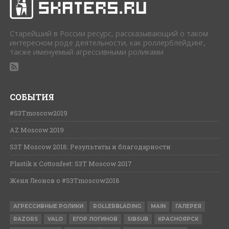
Cтарейший в России ресурс, рассказывающий о таком
интересном роде деятельности, как роллерблейдинг,
также именуемый агрессивными роликами
СОБЫТИЯ
#S3Tmoscow2019
AZ Moscow 2019
S3T Moscow 2018: Результаты и благодарности
Plastik x Cottonfeet: S3T Moscow 2017
Женя Леонов о #S3Tmoscow2018
АГРЕССИВНЫЕ РОЛИКИ
ROLLERBLADING
MAIN
ГАЛЕРЕЯ
RAZORS
VALO
ЕГОР ЛОГИНОВ
SIBSUB
КРАСНОЯРСК