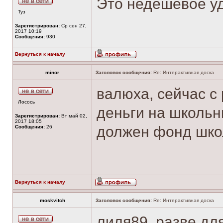
Это недешевое у
Туз
Зарегистрирован:
Ср сен 27,
2017 10:19
Сообщения:
930
Вернуться к началу
minor
Заголовок сообщения:
Re: Интерактивная доска
валюха, сейчас с
Лосось
деньги на школьн
Зарегистрирован:
Вт май 02,
2017 18:05
должен фонд школ
Сообщения:
26
Вернуться к началу
moskvitch
Заголовок сообщения:
Re: Интерактивная доска
лиля89, разве дл