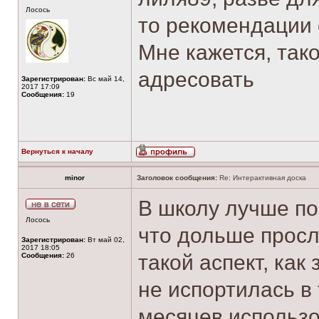
Лосось
то рекомендации 
Мне кажется, так
адресовать
Зарегистрирован:
Вс май 14,
2017 17:09
Сообщения:
19
Вернуться к началу
minor
Заголовок сообщения:
Re: Интерактивная доска
В школу лучше пок
Лосось
что дольше просл
Зарегистрирован:
Вт май 02,
2017 18:05
такой аспект, как
Сообщения:
26
не испортилась в
месяцев использо