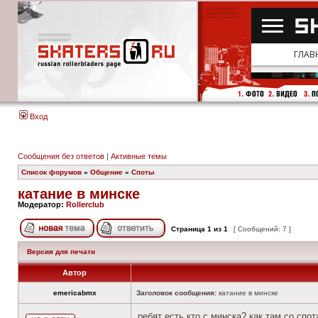
Вход
Сообщения без ответов
|
Активные темы
Список форумов
»
Общение
»
Споты
катание в минске
Модератор:
Rollerclub
Страница
1
из
1
[ Сообщений: 7 ]
Версия для печати
Автор
emericabmx
Заголовок сообщения:
катание в минске
ребят есть кто с минска? как там со спот