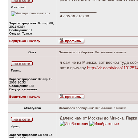
Фантомас
_________________
я ломал стекло
Зарегистрирован:
Вт мар 08,
2011 03:54
Сообщения:
61
Откуда:
Туапсе
Вернуться к началу
Onex
Заголовок сообщения:
Re: катание в минске
я сам не из Минска, вот весной туда соби
вот к примеру
http://vk.com/video110125
Принц
Зарегистрирован:
Вс апр 12,
2009 16:53
Сообщения:
338
Откуда:
кузьминки
Вернуться к началу
atralityanin
Заголовок сообщения:
Re: катание в минске
Далеко нам от Москвы до Минска. Парки т
Дрищ
Зарегистрирован:
Сб сен 15,