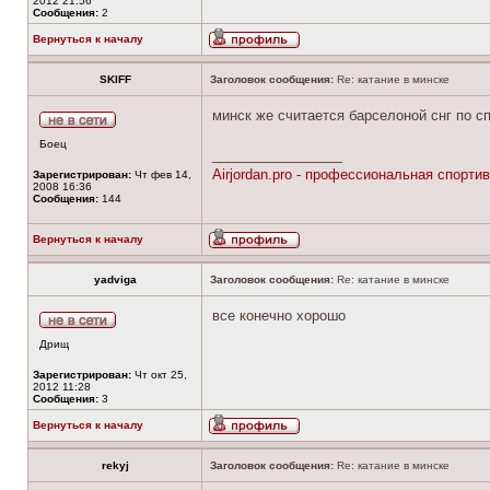
2012 21:56
Сообщения:
2
Вернуться к началу
SKIFF
Заголовок сообщения:
Re: катание в минске
минск же считается барселоной снг по сп
Боец
_________________
Airjordan.pro - профессиональная спортив
Зарегистрирован:
Чт фев 14,
2008 16:36
Сообщения:
144
Вернуться к началу
yadviga
Заголовок сообщения:
Re: катание в минске
все конечно хорошо
Дрищ
Зарегистрирован:
Чт окт 25,
2012 11:28
Сообщения:
3
Вернуться к началу
rekyj
Заголовок сообщения:
Re: катание в минске