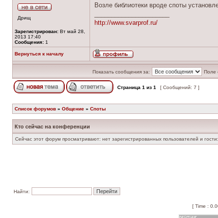
Возле библиотеки вроде споты установле
______________________
Дрищ
http://www.svarprof.ru/
Зарегистрирован:
Вт май 28,
2013 17:40
Сообщения:
1
Вернуться к началу
Показать сообщения за:
Поле 
Страница
1
из
1
[ Сообщений: 7 ]
Список форумов
»
Общение
»
Споты
Кто сейчас на конференции
Сейчас этот форум просматривают: нет зарегистрированных пользователей и гости:
Найти:
[ Time : 0.0