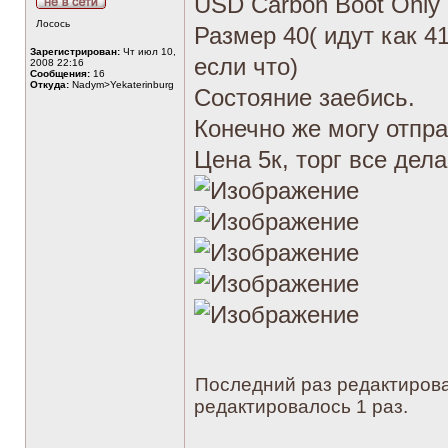
USD Carbon Boot Only
Лосось
Размер 40( идут как 
Зарегистрирован:
Чт июл 10,
если что)
2008 22:16
Сообщения:
16
Откуда:
Nadym>Yekaterinburg
Состояние заебись.
Конечно же могу отпра
Цена 5к, торг все дела
Последний раз редактиров
редактировалось 1 раз.