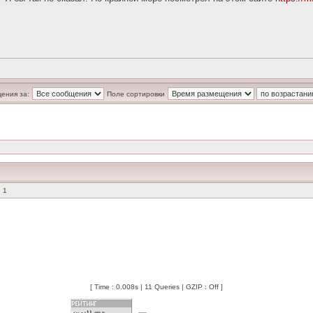
ения за:
Поле сортировки
 1
[ Time : 0.008s | 11 Queries | GZIP : Off ]