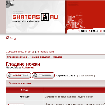
Вход
Сообщения без ответов
|
Активные темы
Список форумов
»
Покупка-продажа
»
Продаю
Гладкие ножки
Модератор:
Rollerclub
Страница
1
из
1
[ 1 сообщение ]
Версия для печати
Автор
nikolaev
Заголовок сообщения:
Re: Гладкие ножки
Так а разве эта процедура такая дорогая