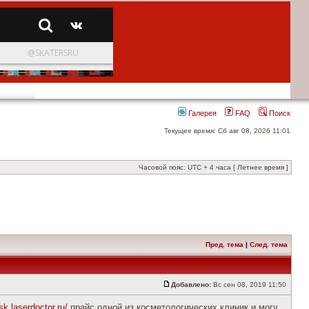
Галерея
FAQ
Поиск
Текущее время: Сб авг 08, 2026 11:01
Часовой пояс: UTC + 4 часа [ Летнее время ]
Пред. тема
|
След. тема
Добавлено:
Вс сен 08, 2019 11:50
sk.laserdoctor.ru/
прайс одной из косметологических клиник и могу