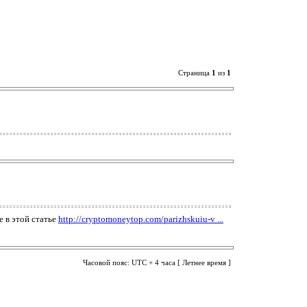
Страница
1
из
1
 в этой статье
http://cryptomoneytop.com/parizhskuiu-v ...
Часовой пояс: UTC + 4 часа [ Летнее время ]