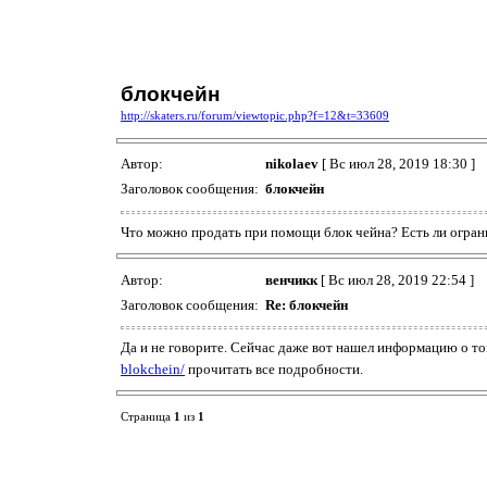
блокчейн
http://skaters.ru/forum/viewtopic.php?f=12&t=33609
Автор:
nikolaev
[ Вс июл 28, 2019 18:30 ]
Заголовок сообщения:
блокчейн
Что можно продать при помощи блок чейна? Есть ли огра
Автор:
венчикк
[ Вс июл 28, 2019 22:54 ]
Заголовок сообщения:
Re: блокчейн
Да и не говорите. Сейчас даже вот нашел информацию о то
blokchein/
прочитать все подробности.
Страница
1
из
1