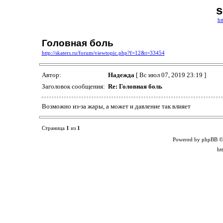
s
ht
Головная боль
http://skaters.ru/forum/viewtopic.php?f=12&t=33454
Автор:
Надежда
[ Вс июл 07, 2019 23:19 ]
Заголовок сообщения:
Re: Головная боль
Возможно из-за жары, а может и давление так влияет
Страница
1
из
1
Powered by phpBB ©
ht