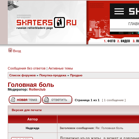
Вход
Сообщения без ответов
|
Активные темы
Список форумов
»
Покупка-продажа
»
Продаю
Головная боль
Модератор:
Rollerclub
Страница
1
из
1
[ 1 сообщение ]
Версия для печати
Автор
Надежда
Заголовок сообщения:
Re: Головная боль
Возможно из-за жары, а может и давлени