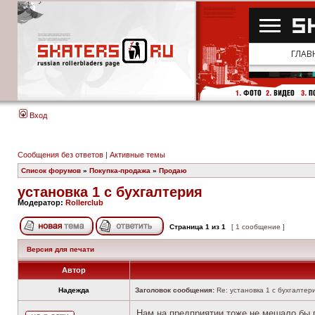
Вход
Сообщения без ответов
|
Активные темы
Список форумов
»
Покупка-продажа
»
Продаю
установка 1 с бухгалтерия
Модератор:
Rollerclub
Страница
1
из
1
[ 1 сообщение ]
Версия для печати
Автор
Надежда
Заголовок сообщения:
Re: установка 1 с бухгалтер
Нам на предприятии тоже не мешало бы 