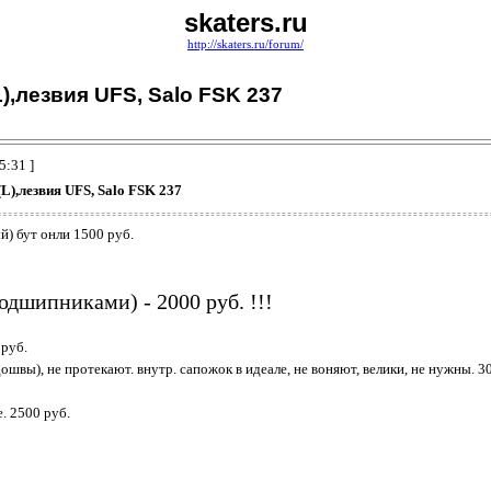
skaters.ru
http://skaters.ru/forum/
),лезвия UFS, Salo FSK 237
5:31 ]
L),лезвия UFS, Salo FSK 237
ый) бут онли 1500 руб.
одшипниками) - 2000 руб. !!!
0руб.
ошвы), не протекают. внутр. сапожок в идеале, не воняют, велики, не нужны. 3
. 2500 руб.