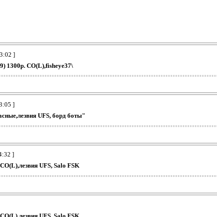
3:02 ]
9) 1300р. CO(L),fisheye37\
3:05 ]
асные,лезвия UFS, борд боты"
4:32 ]
 CO(L),лезвия UFS, Salo FSK
 CO(L),лезвия UFS, Salo FSK