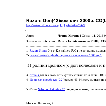
Razors Gen(42)комплит 2000р. CO(L
http://skaters.ru/forum/viewtopic.php?f=12&t=25679
Автор:
Чтоша-Кутоша
[ Сб май 11, 2013 0
Заголовок сообщения:
Razors Gen(42)комплит 2000р. CO(
1-
Razors Shima
6(р-р 42), лайнер JUG ( не воняет,не дыряв
2-
Рамы Create Originals с нулевыми вставками 1000 руб.
!!! ролики целиком(с доп колесами и п
3-
Лезвия
для тех кому лень купить коньки. не катаны - 100
4 -
Боты для сноуборда "32"
размер 43-44. есть дырка(у под
5 - Рамы
Salomon Fsk ufs 237
под один ключик, очень легкие
Москва, Воронеж, +